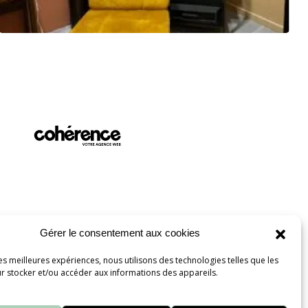
Gérer le consentement aux cookies
les meilleures expériences, nous utilisons des technologies telles que les
r stocker et/ou accéder aux informations des appareils.
 BY
Mentions
Politique de
Plan du
légales
confidentialité
site