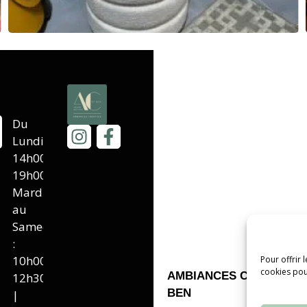
Du
Lundi :
14h00-
19h00
Mardi
au
Samedi
:
10h00-
Pour offrir 
cookies pou
AMBIANCES CREATIVES
12h30
BEN
|