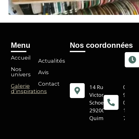
Menu
Nos coordonnées
Accueil
Actualités
Nos
Avis
univers
Contact
Galerie
14 Rue
02
d’inspirations
Victor
98
Schoelcher,
09
29200
12
Quimperlé,
75